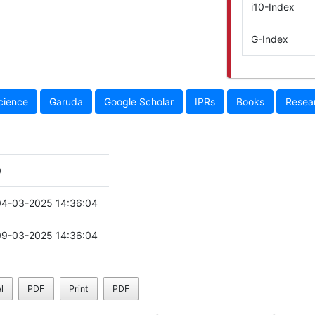
i10-Index
G-Index
cience
Garuda
Google Scholar
IPRs
Books
Resea
s
0
04-03-2025 14:36:04
09-03-2025 14:36:04
l
PDF
Print
PDF