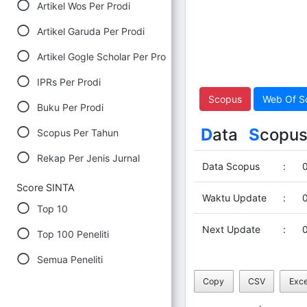
Artikel Wos Per Prodi
Artikel Garuda Per Prodi
Artikel Gogle Scholar Per Prodi
IPRs Per Prodi
Scopus
Web Of S
Buku Per Prodi
D
ata
S
copu
Scopus Per Tahun
Rekap Per Jenis Jurnal
Data Scopus
:
Score SINTA
Waktu Update
:
Top 10
Next Update
:
Top 100 Peneliti
Semua Peneliti
Copy
CSV
Exce