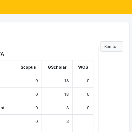
Kembali
TA
Scopus
GScholar
WOS
0
18
0
0
18
0
nt
0
8
0
0
3