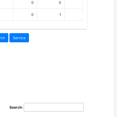
0
0
0
1
rch
Service
Search: