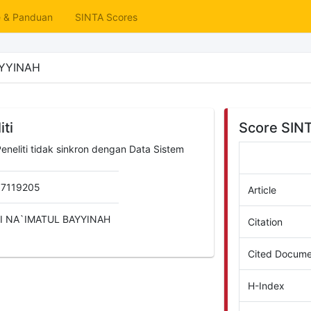
e & Panduan
SINTA Scores
AYYINAH
iti
Score SIN
Peneliti tidak sinkron dengan Data Sistem
7119205
Article
I NA`IMATUL BAYYINAH
Citation
Cited Docume
H-Index