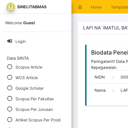
SINELITABMAS
Home
Templat
Welcome
Guest
LAFI NA`IMATUL B
Login
Biodata Penel
Data SINTA
Peringatan!!! Data 
Scopus Article
Kepegawaian.
NIDN
:
000
WOS Article
Google Scholar
Nama
:
LAF
Scopus Per Fakultas
Scopus Per Jurusan
Artikel Scopus Per Prodi