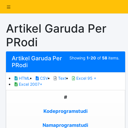
Artikel Garuda Per
PRodi
Artikel Garuda Per
Showing
1-20
of
58
items.
PRodi
HTML
CSV
Text
Excel 95 +
Excel 2007+
#
Kodeprogramstudi
Namaprogramstudi