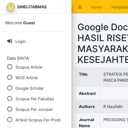
SINELITABMAS
Home
Templat
Welcome
Guest
Google Do
HASIL RIS
Login
MASYARAK
KESEJAHT
Data SINTA
Scopus Article
Title
STRATEGI P
WOS Article
PASCA PAND
Google Scholar
Abstract
Scopus Per Fakultas
Authors
R Naufalin
Scopus Per Jurusan
Journal
PROSIDING 
Artikel Scopus Per Prodi
Name