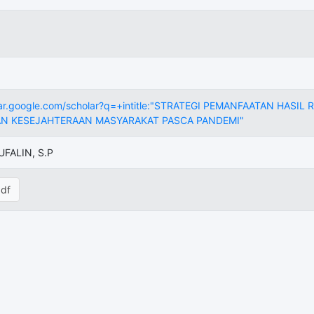
olar.google.com/scholar?q=+intitle:"STRATEGI PEMANFAATAN HA
N KESEJAHTERAAN MASYARAKAT PASCA PANDEMI"
UFALIN, S.P
df