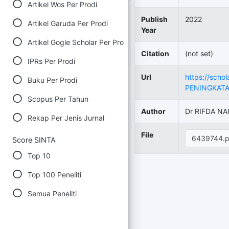
Artikel Wos Per Prodi
Publish
2022
Artikel Garuda Per Prodi
Year
Artikel Gogle Scholar Per Prodi
Citation
(not set)
IPRs Per Prodi
Url
https://sch
Buku Per Prodi
PENINGKATA
Scopus Per Tahun
Author
Dr RIFDA NA
Rekap Per Jenis Jurnal
File
6439744.p
Score SINTA
Top 10
Top 100 Peneliti
Semua Peneliti